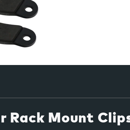
d'un
produit
à
votre
panier
 Rack Mount Clip