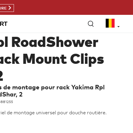
URE
RT
pl RoadShower
ack Mount Clips
2
s de montage pour rack Yakima Rpl
Shar, 2
8881255
iel de montage universel pour douche routière.