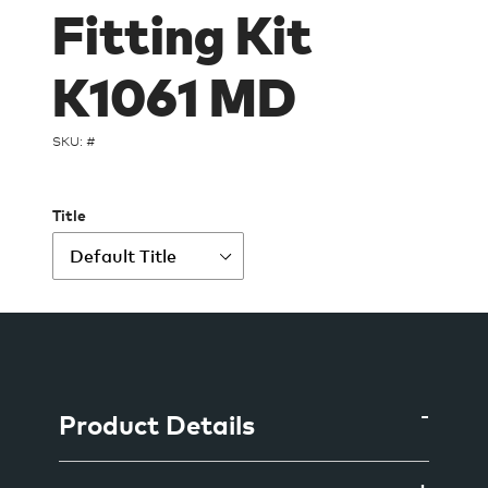
Fitting Kit
K1061 MD
SKU: #
Title
Ajout
d'un
produit
à
Product Details
votre
panier